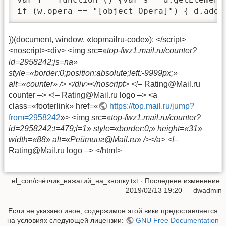
if (w.opera == "[object Opera]") { d.addE
})(document, window, «topmailru-code»); </script>
<noscript><div> <img src=«
top-fwz1.mail.ru/counter?
id=2958242;js=na»
style=«border:0;position:absolute;left:-9999px;»
alt=«counter» /> </div></noscript> <!–
Rating@Mail.ru
counter –> <!– Rating@Mail.ru logo –> <a
class=«footerlink» href=«
https://top.mail.ru/jump?
from=2958242
»> <img src=«
top-fwz1.mail.ru/counter?
id=2958242;t=479;l=1» style=«border:0;» height=«31»
width=«88» alt=«Рейтинг@Mail.ru» /></a> <!–
Rating@Mail.ru logo –> </html>
el_con/счётчик_нажатий_на_кнопку.txt
· Последнее изменение:
2019/02/13 19:20
—
dwadmin
Если не указано иное, содержимое этой вики предоставляется
на условиях следующей лицензии:
GNU Free Documentation