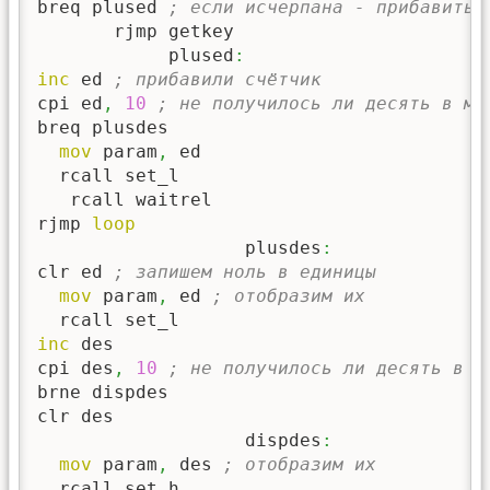
breq plused 
; если исчерпана - прибавить 
       rjmp getkey

            plused
:
inc
 ed 
; прибавили счётчик
cpi ed
,
10
; не получилось ли десять в мл
breq plusdes

mov
 param
,
 ed

  rcall set_l

   rcall waitrel

rjmp 
loop
                   plusdes
:
clr ed 
; запишем ноль в единицы
mov
 param
,
 ed 
; отобразим их
inc
 des

cpi des
,
10
; не получилось ли десять в с
brne dispdes

clr des

                   dispdes
:
mov
 param
,
 des 
; отобразим их
  rcall set_h
