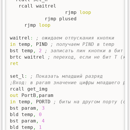
   rcall waitrel

                   rjmp 
loop
            rjmp plused

     rjmp 
loop
waitrel
:
; ожидаем отпускания кнопки
in
 temp
,
 PIND 
; получаем PIND в temp
bst temp
,
2
; записать пин кнопки в бит T
brtc waitrel 
; переход, если не бит T (кн
ret
set_l
:
; Показать младший разряд
;Вход: в param значение цифры младшего ра
out
 PortB
,
in
 temp
,
 PORTD 
; биты на другом порту (се
bst param
,
3
bld temp
,
0
bst param
,
4
bld temp
,
1