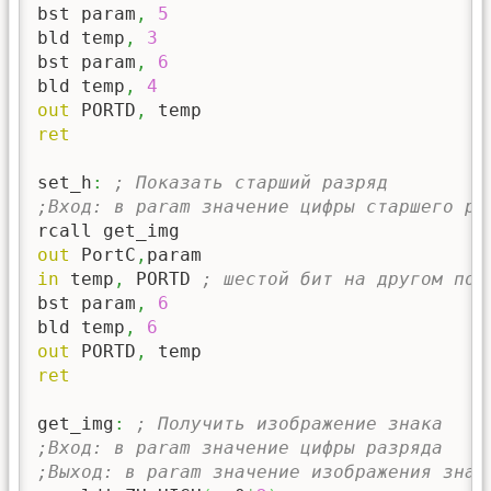
bst param
,
5
bld temp
,
3
bst param
,
6
bld temp
,
4
out
 PORTD
,
ret
set_h
:
; Показать старший разряд
;Вход: в param значение цифры старшего ра
out
 PortC
,
in
 temp
,
 PORTD 
; шестой бит на другом пор
bst param
,
6
bld temp
,
6
out
 PORTD
,
ret
get_img
:
; Получить изображение знака
;Вход: в param значение цифры разряда
;Выход: в param значение изображения знак