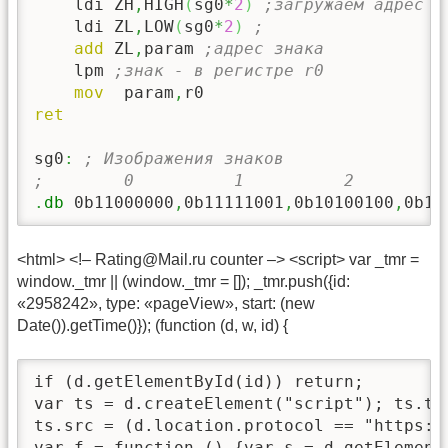
    ldi ZH
,
HIGH
(
sg0
*
2
)
;загружаем адрес н
    ldi ZL
,
LOW
(
sg0
*
2
)
;
add
 ZL
,
param 
;адрес знака 
    lpm 
;знак - в регистре r0 
mov
  param
,
ret
sg0
:
; Изображения знаков
;        0          1          2         
.
db
 0b11000000
,
0b11111001
,
0b10100100
,
0b10
<html> <!– Rating@Mail.ru counter –> <script> var _tmr =
window._tmr || (window._tmr = []); _tmr.push({id:
«2958242», type: «pageView», start: (new
Date()).getTime()}); (function (d, w, id) {
if (d.getElementById(id)) return;

var ts = d.createElement("script"); ts.ty
ts.src = (d.location.protocol == "https:"
var f = function () {var s = d.getElement