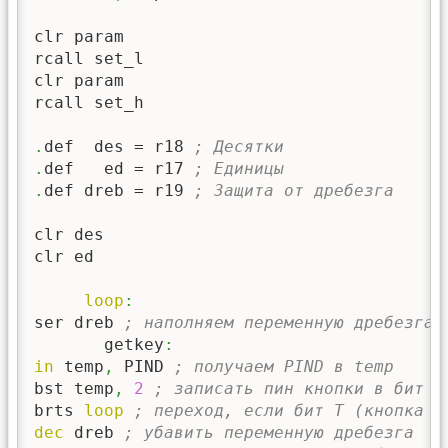
clr param

rcall set_l

clr param

rcall set_h

.
def  des = r18 
; Десятки
.
def   ed = r17 
; Единицы
.
def dreb = r19 
; Защита от дребезга
clr des

clr ed

loop
:
ser dreb 
; наполняем переменную дребезга
       getkey
:
in
 temp
,
 PIND 
; получаем PIND в temp
bst temp
,
2
; записать пин кнопки в бит T
brts 
loop
; переход, если бит T (кнопка о
dec
 dreb 
; убавить переменную дребезга