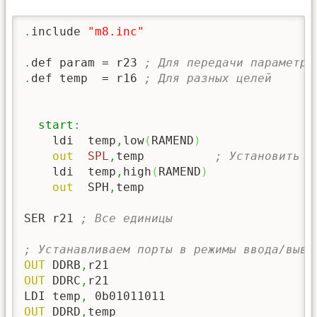
.
include 
"m8.inc"
.
def param = r23 
; Для передачи параметро
.
def temp  = r16 
; Для разных целей
start
:
    ldi  temp
,
low
(
RAMEND
)
out
SPL
,
temp          
; Установить у
    ldi  temp
,
high
(
RAMEND
)
out
  SPH
,
temp

SER r21 
; Все единицы
; Устанавливаем порты в режимы ввода/выво
OUT
 DDRB
,
OUT
 DDRC
,
r21

LDI temp
,
OUT
 DDRD
,
temp
