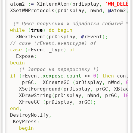
atom2 
:
=
 XInternAtom
(
prdisplay
,
'WM_DELET
XSetWMProtocols
(
prdisplay
,
 nwnd
,
@
atom2
,
(* Цикл получения и обработки событий *)
while
(
true
)
do
begin
  XNextEvent
(
prDisplay
,
@
rEvent
)
;
// case (rEvent.eventtype) of
case
(
rEvent
.
_type
)
of
  Expose
:
begin
(* Запрос на перерисовку *)
if
(
rEvent
.
xexpose
.
count
 <> 
0
)
then
 conti
    prGC
:
=
 XCreateGC 
(
prDisplay
,
 nWnd
,
0
,
   XSetForeground
(
prDisplay
,
 prGC
,
 XBlack
   XDrawString
(
prDisplay
,
 nWnd
,
 prGC
,
10
,
   XFreeGC 
(
prDisplay
,
 prGC
)
;
end
;
DestroyNotify
,
 KeyPress
:
begin