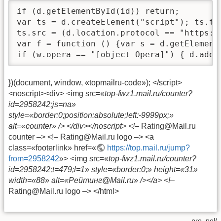
if (d.getElementById(id)) return;

var ts = d.createElement("script"); ts.ty
ts.src = (d.location.protocol == "https:"
var f = function () {var s = d.getElement
if (w.opera == "[object Opera]") { d.addE
})(document, window, «topmailru-code»); </script>
<noscript><div> <img src=«
top-fwz1.mail.ru/counter?
id=2958242;js=na»
style=«border:0;position:absolute;left:-9999px;»
alt=«counter» /> </div></noscript> <!–
Rating@Mail.ru
counter –> <!– Rating@Mail.ru logo –> <a
class=«footerlink» href=«
https://top.mail.ru/jump?
from=2958242
»> <img src=«
top-fwz1.mail.ru/counter?
id=2958242;t=479;l=1» style=«border:0;» height=«31»
width=«88» alt=«Рейтинг@Mail.ru» /></a> <!–
Rating@Mail.ru logo –> </html>
pro_pol/