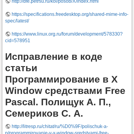
http://dfe.petrsu.ru/koi/posob/X/index.html
https://specifications.freedesktop.org/shared-mime-info-
spec/latest/
https://www.linux.org.ru/forum/development/578330?
cid=578951
Исправление в коде
статьи
Программирование в X
Window средствами Free
Pascal. Полищук А. П.,
Семериков С. А.
http://litresp.ru/chitat/ru/%D0%9F/polischuk-a-
p/programmirovanie-v-x-window-sredstvami-free-