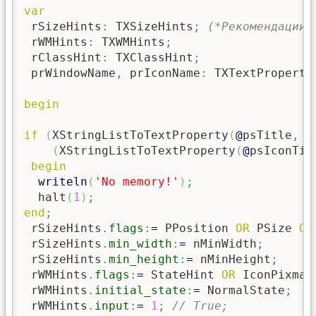
var
 rSizeHints
:
 TXSizeHints
;
(*Рекомендации 
 rWMHints
:
 TXWMHints
;
 rClassHint
:
 TXClassHint
;
 prWindowName
,
 prIconName
:
 TXTextProperty
begin
if
(
XStringListToTextProperty
(
@
psTitle
,
1
(
XStringListToTextProperty
(
@
psIconTit
begin
writeln
(
'No memory!'
)
;
  halt
(
1
)
;
end
;
 rSizeHints
.
flags
:
=
 PPosition 
OR
 PSize 
OR
 rSizeHints
.
min_width
:
=
 nMinWidth
;
 rSizeHints
.
min_height
:
=
 nMinHeight
;
 rWMHints
.
flags
:
=
 StateHint 
OR
 IconPixmap
 rWMHints
.
initial_state
:
=
 NormalState
;
 rWMHints
.
input
:
=
1
;
// True;