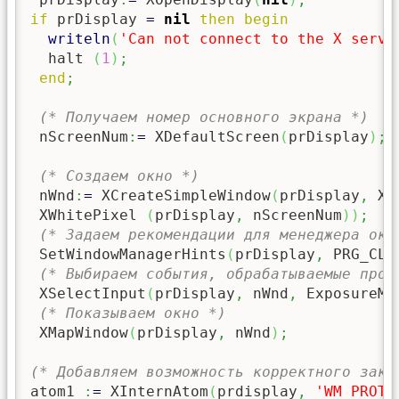
if
 prDisplay 
=
nil
then
begin
writeln
(
'Can not connect to the X serve
  halt 
(
1
)
;
end
;
(* Получаем номер основного экрана *)
 nScreenNum
:
=
 XDefaultScreen
(
prDisplay
)
;
(* Создаем окно *)
 nWnd
:
=
 XCreateSimpleWindow
(
prDisplay
,
 XR
 XWhitePixel 
(
prDisplay
,
 nScreenNum
)
)
;
(* Задаем рекомендации для менеджера око
 SetWindowManagerHints
(
prDisplay
,
 PRG_CLA
(* Выбираем события, обрабатываемые прог
 XSelectInput
(
prDisplay
,
 nWnd
,
 ExposureMa
(* Показываем окно *)
 XMapWindow
(
prDisplay
,
 nWnd
)
;
(* Добавляем возможность корректного закр
atom1 
:
=
 XInternAtom
(
prdisplay
,
'WM_PROTO