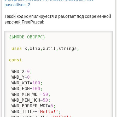
pascal#sec_2
Такой код компилируестя и работает под современной
версией FreePascal:
{$MODE OBJFPC}
uses
 x
,
xlib
,
xutil
,
strings
;
const
 WND_X
=
0
;
 WND_Y
=
0
;
 WND_WDT
=
100
;
 WND_HGH
=
100
;
 WND_MIN_WDT
=
50
;
 WND_MIN_HGH
=
50
;
 WND_BORDER_WDT
=
5
;
 WND_TITLE
=
'Hello!'
;