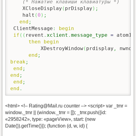
(* Нажатие клавиши клавиатуры *)
    XCloseDisplay
(
prDisplay
)
;
    halt
(
0
)
;
end
;
 ClientMessage
:
begin
if
(
(
revent
.
xclient
.
message_type
=
 atom1
)
then
begin
          XDestroyWindow
(
prdisplay
,
 nwnd
)
end
;
break
;
end
;
end
;
end
;
end
.
<html> <!– Rating@Mail.ru counter –> <script> var _tmr =
window._tmr || (window._tmr = []); _tmr.push({id:
«2958242», type: «pageView», start: (new
Date()).getTime()}); (function (d, w, id) {