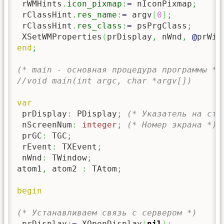
 rWMHints
.
icon_pixmap
:
=
 nIconPixmap
;
 rClassHint
.
res_name
:
=
 argv
[
0
]
;
 rClassHint
.
res_class
:
=
 psPrgClass
;
 XSetWMProperties
(
prDisplay
,
 nWnd
,
@
prWin
end
;
(* main - основная процедура программы *)
//void main(int argc, char *argv[])
var
 prDisplay
:
 PDisplay
;
(* Указатель на стр
 nScreenNum
:
integer
;
(* Номер экрана *)
 prGC
:
 TGC
;
 rEvent
:
 TXEvent
;
 nWnd
:
 TWindow
;
atom1
,
 atom2 
:
 TAtom
;
begin
(* Устанавливаем связь с сервером *)
 prDisplay
:
=
 XOpenDisplay
(
nil
)
;