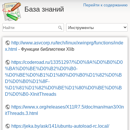
Перейти к содержанию
База знаний
http://www.asvcorp.ru/tech/linux/xwinprg/functions/inde
x.html
- Функции библиотеки Xlib
https://coderoad.ru/13351297/%D0%9A%D0%B0%D0
%BA%D0%BE%D0%B2%D0%B0-
%D0%BE%D0%B1%D1%80%D0%B0%D1%82%D0%B
D%D0%B0%D1%8F-
%D1%81%D1%82%D0%BE%D1%80%D0%BE%D0%B
D%D0%B0-XInitThreads
https://www.x.org/releases/X11R7.5/doc/man/man3/XIn
itThreads.3.html
https://jeka.by/ask/141/ubuntu-autoload-rc.local/