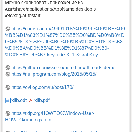
Можно скопировать приложение из
/usr/share/applications/AppName.desktop в
/etc/xdg/autostart
https://coderoad.ru/49491918/%D0%9F%D0%BE%D0
%BB%D1%83%D1%87%D0%B5%D0%BD%D0%B8%D
0%B5-%D0%B8%D0%BC%D0%B5%D0%BD%D0%B8-
%D0%BA%D0%BB%D1%8E%D1%87%D0%B0-
%D0%B8%D0%B7-keycode-X11-XGrabKey
https://github.com/skeeto/pure-linux-threads-demo
https://nullprogram.com/blog/2015/05/15/
https://evileg.com/ru/post/170/
xlib.odt
xlib.pdf
https://tldp.org/HOWTO/XWindow-User-
HOWTO/runningx.html