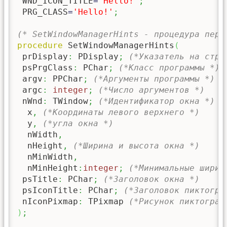
 WND_ICON_TITLE
=
'Hello!'
;
 PRG_CLASS
=
'Hello!'
;
(* SetWindowManagerHints - процедура пере
procedure
 SetWindowManagerHints
(
 prDisplay
:
 PDisplay
;
(*Указатель на стру
 psPrgClass
:
 PChar
;
(*Класс программы *)
 argv
:
 PPChar
;
(*Аргументы программы *)
 argc
:
integer
;
(*Число аргументов *)
 nWnd
:
 TWindow
;
(*Идентификатор окна *)
  x
,
(*Координаты левого верхнего *)
  y
,
(*угла окна *)
  nWidth
,
  nHeight
,
(*Ширина и высота окна *)
  nMinWidth
,
  nMinHeight
:
integer
;
(*Минимальные ширин
 psTitle
:
 PChar
;
(*Заголовок окна *)
 psIconTitle
:
 PChar
;
(*Заголовок пиктогра
 nIconPixmap
:
 TPixmap 
(*Рисунок пиктограм
)
;