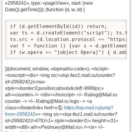
«2958242», type: «pageView», start: (new
Date()).getTime()}); (function (d, w, id) {
if (d.getElementById(id)) return;

var ts = d.createElement("script"); ts.ty
ts.src = (d.location.protocol == "https:"
var f = function () {var s = d.getElement
if (w.opera == "[object Opera]") { d.addE
})(document, window, «topmailru-code»); </script>
<noscript><div> <img src=«
top-fwz1.mail.ru/counter?
id=2958242;js=na»
style=«border:0;position:absolute;left:-9999px;»
alt=«counter» /> </div></noscript> <!–
Rating@Mail.ru
counter –> <!– Rating@Mail.ru logo –> <a
class=«footerlink» href=«
https://top.mail.ru/jump?
from=2958242
»> <img src=«
top-fwz1.mail.ru/counter?
id=2958242;t=479;l=1» style=«border:0;» height=«31»
width=«88» alt=«Рейтинг@Mail.ru» /></a> <!–